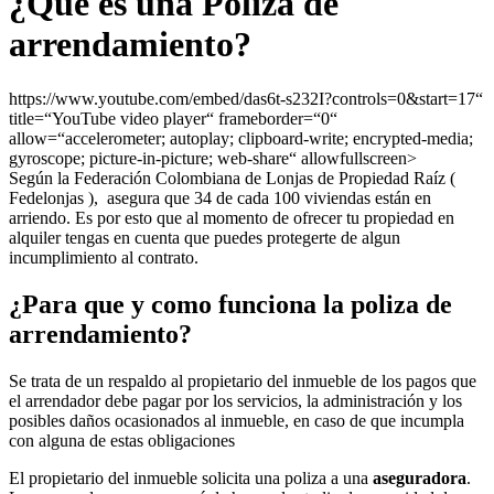
¿Que es una Poliza de
arrendamiento?
https://www.youtube.com/embed/das6t-s232I?controls=0&start=17“
title=“YouTube video player“ frameborder=“0“
allow=“accelerometer; autoplay; clipboard-write; encrypted-media;
gyroscope; picture-in-picture; web-share“ allowfullscreen>
Según la Federación Colombiana de Lonjas de Propiedad Raíz (
Fedelonjas ), asegura que 34 de cada 100 viviendas están en
arriendo. Es por esto que al momento de ofrecer tu propiedad en
alquiler tengas en cuenta que puedes protegerte de algun
incumplimiento al contrato.
¿Para que y como funciona la poliza de
arrendamiento?
Se trata de un respaldo al propietario del inmueble de los pagos que
el arrendador debe pagar por los servicios, la administración y los
posibles daños ocasionados al inmueble, en caso de que incumpla
con alguna de estas obligaciones
El propietario del inmueble solicita una poliza a una
aseguradora
.