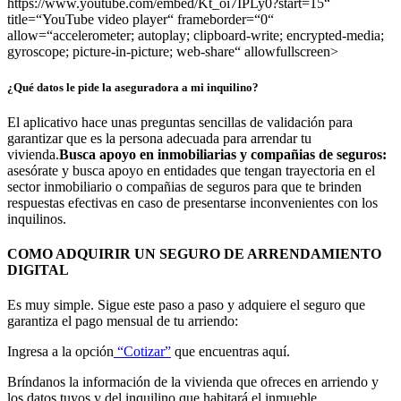
https://www.youtube.com/embed/Kt_oi7IPLy0?start=15“
title=“YouTube video player“ frameborder=“0“
allow=“accelerometer; autoplay; clipboard-write; encrypted-media;
gyroscope; picture-in-picture; web-share“ allowfullscreen>
¿Qué datos le pide la aseguradora a mi inquilino?
El aplicativo hace unas preguntas sencillas de validación para
garantizar que es la persona adecuada para arrendar tu
vivienda.
Busca apoyo en inmobiliarias y compañias de seguros:
asesórate y busca apoyo en entidades que tengan trayectoria en el
sector inmobiliario o compañias de seguros para que te brinden
respuestas efectivas en caso de presentarse inconvenientes con los
inquilinos.
COMO ADQUIRIR UN SEGURO DE ARRENDAMIENTO
DIGITAL
Es muy simple. Sigue este paso a paso y adquiere el seguro que
garantiza el pago mensual de tu arriendo:
Ingresa a la opción
“Cotizar”
que encuentras aquí.
Bríndanos la información de la vivienda que ofreces en arriendo y
los datos tuyos y del inquilino que habitará el inmueble.